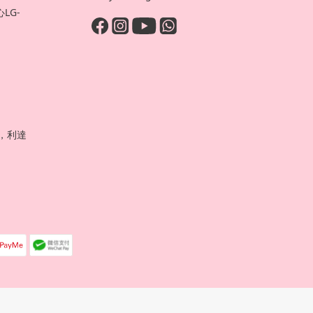
LG-
號，利達