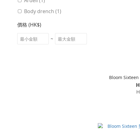
Ardell (1)
Body drench (1)
價格 (HK$)
~
Bloom Sixte
H
H