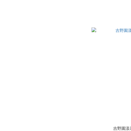
吉野園漾采