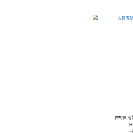
吉野園清顏
H
H