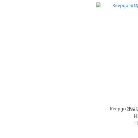
Keepgo 凍
H
H