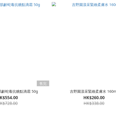
售完
結肌齡蛇毒抗糖點滴霜 50g
吉野園漾采緊緻柔膚水 160m
K$554.00
HK$260.00
K$728.00
HK$338.00