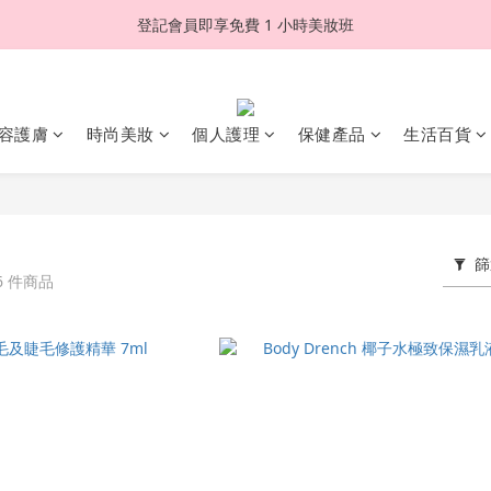
登記會員即享免費 1 小時美妝班
容護膚
時尚美妝
個人護理
保健產品
生活百貨
篩
6 件商品