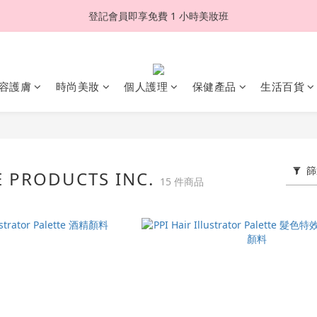
登記會員即享免費 1 小時美妝班
容護膚
時尚美妝
個人護理
保健產品
生活百貨
篩
E PRODUCTS INC.
15 件商品