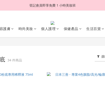
登記會員即享免費 1 小時美妝班
容護膚
時尚美妝
個人護理
保健產品
生活百貨
篩
粉底
34 件商品