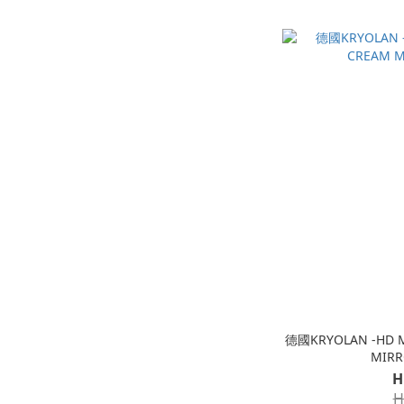
德國KRYOLAN -HD 
MIR
H
H