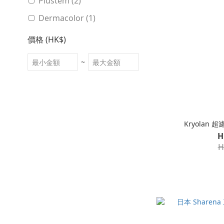
Plustem (2)
Dermacolor (1)
價格 (HK$)
~
Kryolan
H
H