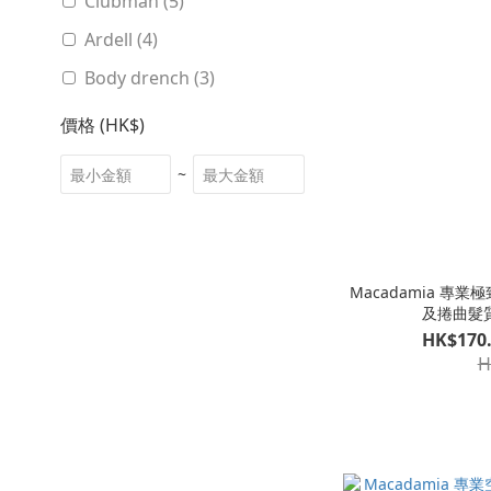
Clubman (5)
Ardell (4)
Body drench (3)
價格 (HK$)
~
Macadamia 專
及捲曲髮質) 
HK$170.
H