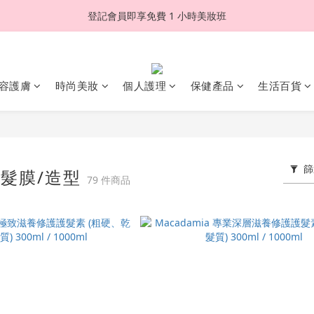
登記會員即享免費 1 小時美妝班
容護膚
時尚美妝
個人護理
保健產品
生活百貨
篩
/髮膜/造型
79 件商品