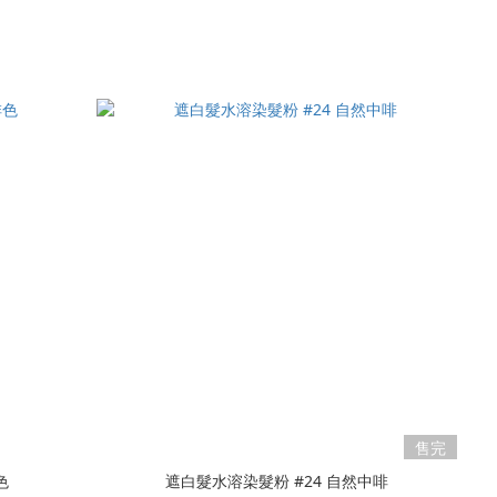
售完
色
遮白髮水溶染髮粉 #24 自然中啡