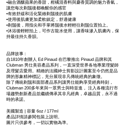
•融合酒釀蘋果的香甜，柑橘混香料與麝香質調的魅力香氣，
讓您每次剃鬚後都喚醒你的感官
•有效舒緩和活化緊緻剃鬚後的肌膚
•使用後肌膚更加柔軟鎮定，舒適健康
•剃鬚後，用指尖和手掌將鬚後水輕輕往剃鬚位置拍上。
•沐浴後輕輕拍上，可作古龍水使用，讓香味滲入肌膚內，保
持最佳持久香韻
。
品牌故事 :
自1810年創辦人 Ed Pinaud 在巴黎推出 Pinaud 品牌和其 
Clubman 男仕美容產品系列，一直深受世界各地專業理髮師
及理髮店愛用。精緻的法國紳士剪影設計圖案至今仍然是品
牌的形象精神標記，充分展現非凡傳統經典的象徵。
除了傳統剃鬚和面部產品系列讓男仕能夠享受經典時刻，
Clubman 200多年來與一眾男士與時並進， 注入各種流行市
場趨勢創新產品並繼續傳承其非凡經典，卓越品質，永不過
時的承諾。
美國製造 | 容量 6oz / 177ml
產品詳情請參閱包裝上說明。
圖片只供參考，一切以實物為準。