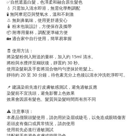
✅自然遮蓋白髮，色澤柔和融合原生髮色
💧 只需加入清水即溶，無需化學劑調配
🧪 無阿摩尼亞與雙氧水，溫和不刺激
👃 無刺鼻氣味，使用更舒適安心
🧴 粉末包裝設計，方便保存及攜帶
📦 附專用量杯，調配更準確方便
🏡 適合家中自行使用，簡單易掌握
🧾 使用方法：
將染髮粉倒入附送的量杯，加入約 15ml 清水。
將粉與水攪拌至糊狀後，靜置約 30 秒。
使用染髮刷及手套將混合物均勻塗抹於乾髮上。
靜待約 20 至 30 分鐘，待色素充分上色後以清水沖洗乾淨即可。
📌 建議染前先進行皮膚敏感測試，避免過敏反應
染髮前不宜洗頭，避免影響上色效果
效果會因原有髮色、髮質與染髮時間而有所不同
⚠️ 注意事項：
本產品僅限頭髮使用，請勿用於染眉或睫毛，以免造成眼睛傷害
若頭皮有傷口或異常情況，請勿使用
使用前先必進行過敏測試
請配戴手套避免皮膚或指甲染色