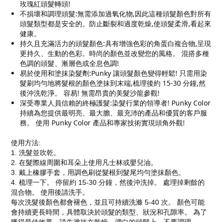
玫瑰紅頭髮轉頭!
不損壞和調理頭髮:無需添加過氧化物,因此這種頭髮顏色對所有
頭髮類型都是安全的。防止斷裂和過度乾燥,使頭髮柔滑,看起來
健康。
持久且充滿活力的頭髮顏色:具有增強色彩的角蛋白複合物,呈現
更持久、生動的色彩。時尚的顏色並改變您的風格。 混搭多種
色調的頭髮、漸層色或全息色調!
易於使用和塗抹染髮劑:Punky 讓頭髮顏色變得輕鬆! 只需用染
髮刷均勻地將髮根的顏色塗抹到末端,梳理後約 15-30 分鐘,然
後沖洗乾淨。 容易! 無需昂貴的美髮沙龍參觀!
深受專業人員信賴的終極護髮:染髮行業的領導者! Punky Color
持續為您提供最明亮、最大膽、最充沛的產品和優質的客戶服
務。 使用 Punky Color 產品和專家技術實現頭角外觀!
使用方法:
1. 洗髮並吹乾。
2. 在髮際線周圍和耳朵上使用凡士林或嬰兒油。
3. 戴上橡膠手套，用調色刷從髮根到髮尾均勻塗抹顏色。
4. 梳理一下。 停留約 15-30 分鐘，然後沖洗掉。 處理掉剩餘的
混合物。 使用後請洗手。
每次洗髮後顏色都會褪色，並且可持續洗滌 5-40 次。 顏色可能
會持續更長時間，具體取決於頭髮的類型、狀況和孔隙率。 為了