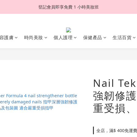
登記會員即享免費 1 小時美妝班
容護膚
時尚美妝
個人護理
保健產品
生活百貨
Nail 
強韌修護
重受損、
全店，滿$ 400免運