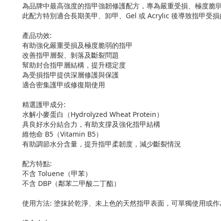
為品牌中最高強度的指甲強韌修護配方，專為嚴重受損、極度脆
此配方特別適合長期美甲、卸甲、Gel 或 Acrylic 後導
產品功效:
有助強化嚴重受損及極度脆弱的指甲
改善指甲層裂、剝落及斷裂問題
幫助封合指甲層結構，提升穩定度
為受損指甲提供深層修護與保護
適合密集護甲或修復期使用
精選護甲成分:
水解小麥蛋白（Hydrolyzed Wheat Protein）
具良好水分結合力，有助支撐及強化指甲結構
維他命 B5（Vitamin B5）
有助調節水分含量，提升指甲柔韌度，減少斷裂情況
配方特點:
不含 Toluene（甲苯）
不含 DBP（鄰苯二甲酸二丁酯）
使用方法: 塗抹於乾淨、未上色的天然指甲表面，可單獨使用或