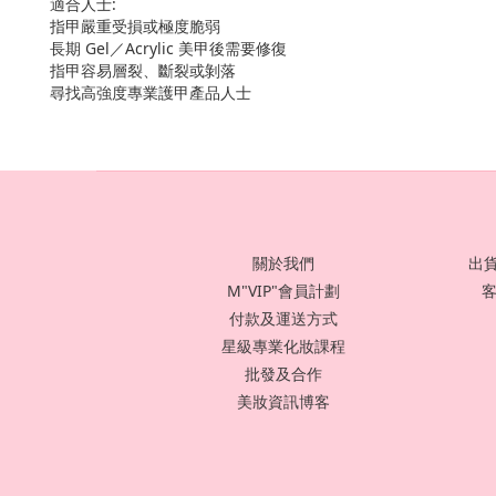
適合人士:
指甲嚴重受損或極度脆弱
長期 Gel／Acrylic 美甲後需要修復
指甲容易層裂、斷裂或剝落
尋找高強度專業護甲產品人士
關於我們
出貨
M"VIP"會員計劃
客
付款及運送方式
星級專業化妝課程
批發及合作
美妝資訊博客