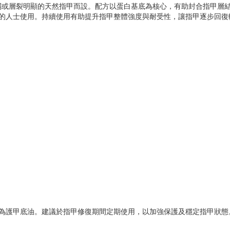
弱或層裂明顯的天然指甲而設。配方以蛋白基底為核心，有助封合指甲層
致指甲受損的人士使用。持續使用有助提升指甲整體強度與耐受性，讓指甲逐步回
作為護甲底油。建議於指甲修復期間定期使用，以加強保護及穩定指甲狀態