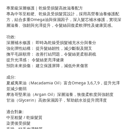
專業級深層修護｜乾燥受損髮高效滋養配方
專為中等至粗硬、乾燥及受損髮質設計，採用高營養油養修護配
方，結合多重Omega油與保濕因子，深入髮芯補水修護，實現深
層滋養、強韌與光澤提升，令髮絲回復柔軟彈性及健康質感。
功效:
深層補水修護： 即時為乾燥受損髮補充水分與養分
強化彈性結構： 提升髮絲韌性，減少斷裂及開叉
撫平毛躁順滑： 改善打結問題，令髮絲更柔順易梳
提升光澤感： 令髮絲更亮澤健康
預防未來損傷： 建立保護屏障，減低外來傷害
成分:
夏威夷果油（Macadamia Oil）富含Omega 3,6,7,9，提升光澤
並減少脆弱
摩洛哥堅果油（Argan Oil）深層滋養，恢復柔軟度與強韌度
甘油（Glycerin）高效保濕因子，幫助鎖水並提升潤澤度
適合對象:
中至粗髮 / 乾燥髮質
染燙後受損髮
毛躁、缺乏光澤髮質