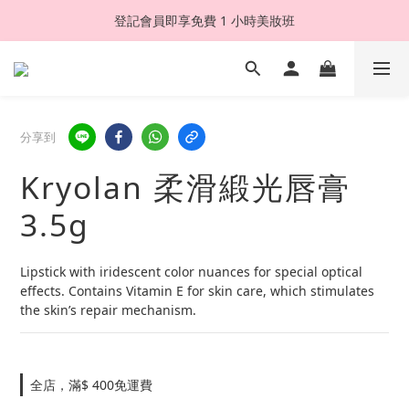
登記會員即享免費 1 小時美妝班
分享到
Kryolan 柔滑緞光唇膏
3.5g
Lipstick with iridescent color nuances for special optical 
effects. Contains Vitamin E for skin care, which stimulates 
the skin’s repair mechanism.
全店，滿$ 400免運費