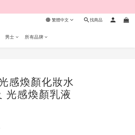
繁體中文
找商品
男士
所有品牌
N 光感煥顏化妝水
 及 光感煥顏乳液
費