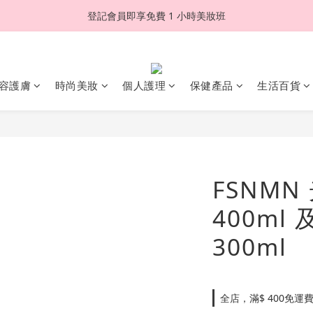
登記會員即享免費 1 小時美妝班
容護膚
時尚美妝
個人護理
保健產品
生活百貨
FSNM
400ml
300ml
全店，滿$ 400免運