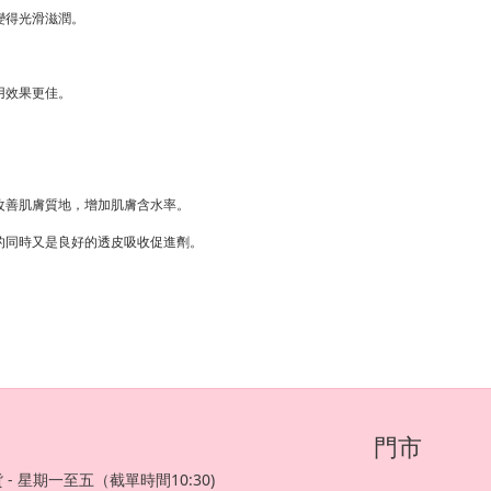
變得光滑滋潤。
用效果更佳。
改善肌膚質地，增加肌膚含水率。
的同時又是良好的透皮吸收促進劑。
門市
 - 星期一至五（截單時間10:30)