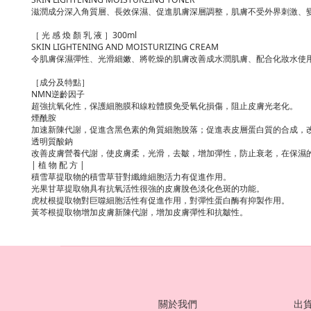
滋潤成分深入角質層、長效保濕、促進肌膚深層調整，肌膚不受外界刺激、
［ 光 感 煥 顏 乳 液 ］300ml
SKIN LIGHTENING AND MOISTURIZING CREAM
令肌膚保濕彈性、光滑細嫩、將乾燥的肌膚改善成水潤肌膚、配合化妝水使
［成分及特點］
NMN逆齡因子
超強抗氧化性，保護細胞膜和線粒體膜免受氧化損傷，阻止皮膚光老化。
煙酰胺
加速新陳代謝，促進含黑色素的角質細胞脫落；促進表皮層蛋白質的合成，
透明質酸鈉
改善皮膚營養代謝，使皮膚柔，光滑，去皺，增加彈性，防止衰老，在保濕
| 植 物 配 方 |
積雪草提取物的積雪草苷對纖維細胞活力有促進作用。
光果甘草提取物具有抗氧活性很強的皮膚脫色淡化色斑的功能。
虎杖根提取物對巨噬細胞活性有促進作用，對彈性蛋白酶有抑製作用。
黃芩根提取物增加皮膚新陳代謝，增加皮膚彈性和抗皺性。
關於我們
出貨