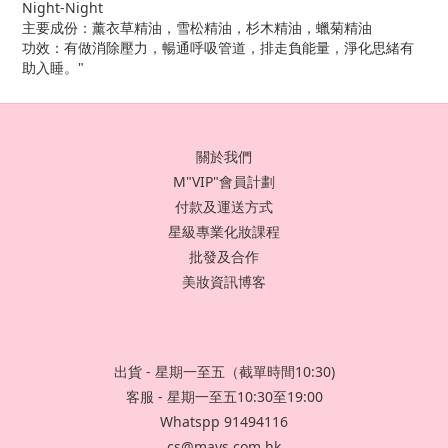
Night-Night
主要成份：薰衣草精油，雪松精油，杉木精油，蠟菊精油
功效：有做消除壓力，暢通呼吸管道，排走負能量，淨化思緒有
助入睡。"
關於我們
M"VIP"會員計劃
付款及運送方式
星級專業化妝課程
批發及合作
美妝資訊博客
出貨 - 星期一至五（截單時間10:30)
客服 - 星期一至五10:30至19:00
Whatspp 91494116
cs@mays.com.hk