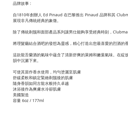
品牌故事 :
自1810年創辦人 Ed Pinaud 在巴黎推出 Pinaud 
展現非凡傳統經典的象徵。
除了傳統剃鬚和面部產品系列讓男仕能夠享受經典時刻，Clubm
將理髮廳結合酒吧的發想為靈感，精心打造出您最喜愛的烈酒的
這款龍舌蘭酒的氣味中蘊含了清新舒爽的萊姆和嫩葉氣味。在綻
韻中沉澱下來。
可使其當作香水使用，均勻塗灑至肌膚
舒緩柔軟和鎮定緊緻剃鬚後的肌膚
隨身香韻如同古龍水般持久卓越
沐浴後作為爽膚水冷卻肌膚
美國製造
容量 6oz / 177ml