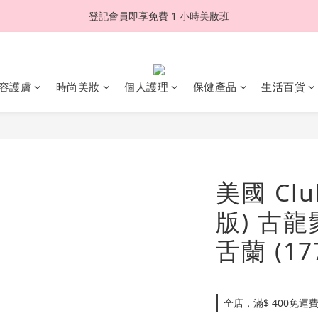
登記會員即享免費 1 小時美妝班
容護膚
時尚美妝
個人護理
保健產品
生活百貨
美國 Clu
版) 古龍
舌蘭 (17
全店，滿$ 400免運