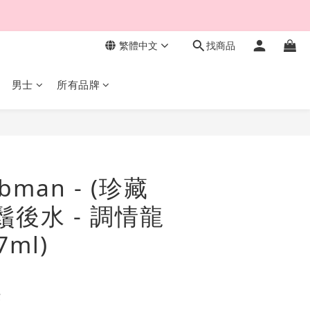
繁體中文
找商品
男士
所有品牌
立即購買
bman - (珍藏
鬚後水 - 調情龍
7ml)
費