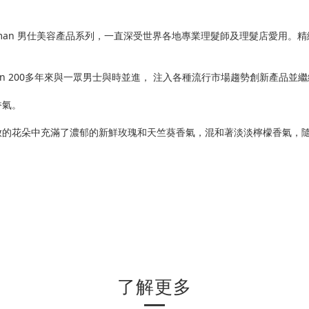
品牌和其 Clubman 男仕美容產品系列，一直深受世界各地專業理髮師及理髮
an 200多年來與一眾男士與時並進， 注入各種流行市場趨勢創新產品
香氣。
放的花朵中充滿了濃郁的新鮮玫瑰和天竺葵香氣，混和著淡淡檸檬香氣，
了解更多