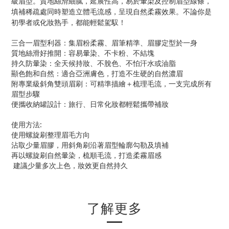
級眉型。質地絲滑細膩，延展性高，易於暈染及控制眉型線條，
填補稀疏處同時塑造立體毛流感，呈現自然柔霧效果。不論你是
初學者或化妝熟手，都能輕鬆駕馭！
三合一眉型利器：集眉粉柔霧、眉筆精準、眉膠定型於一身
質地絲滑好推開：容易暈染、不卡粉、不結塊
持久防暈染：全天候持妝、不脫色、不怕汗水或油脂
顯色飽和自然：適合
亞洲膚色，打造不生硬的自然濃眉
附專業級斜角雙頭眉刷：可精準描繪＋梳理毛流，一支完成所有
眉型步驟
便攜收納罐設計：旅行、日常化妝都輕鬆攜帶補妝
使用方法:
使用螺旋刷整理眉毛方向
沾取少量眉膠，用斜角刷沿著眉型輪廓勾勒及填補
再以螺旋刷自然暈染，梳順毛流，打造柔霧眉感
建議少量多次上色，妝效更自然持久
了解更多