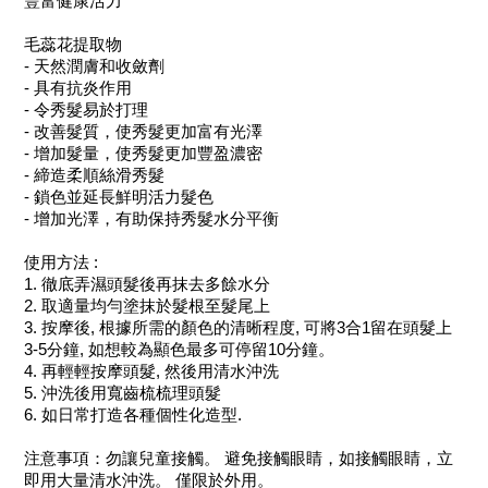
豐富健康活力
毛蕊花提取物
- 天然潤膚和收斂劑
- 具有抗炎作用
- 令秀髮易於打理
- 改善髮質，使秀髮更加富有光澤
- 增加髮量，使秀髮更加豐盈濃密
- 締造柔順絲滑秀髮
- 鎖色並延長鮮明活力髮色
- 增加光澤，有助保持秀髮水分平衡
使用方法 :
1. 徹底弄濕頭髮後再抹去多餘水分
2. 取適量均勻塗抹於髮根至髮尾上
3. 按摩後, 根據所需的顏色的清晰程度, 可將3合1留在頭髮上
3-5分鐘, 如想較為顯色最多可停留10分鐘。
4. 再輕輕按摩頭髮, 然後用清水沖洗
5. 沖洗後用寬齒梳梳理頭髮
6. 如日常打造各種個性化造型.
注意事項：勿讓兒童接觸。 避免接觸眼睛，如接觸眼睛，立
即用大量清水沖洗。 僅限於外用。