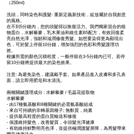
（250ml)
洗頭，同時染色和護髮- 重新定義新技術，綻放屬於自我創意
的風格。
在不到5分鐘內，您的頭髮得以恢復活力。我們獨家混合的植
物蛋白，水解藜麥，乳木果油和維生素B5配方，有效回復柔
亮自然光澤，強韌和滋潤修復秀髮。如想要染得更為顯現出
色，可於髪上停留10分鐘，增加強烈的色彩和秀髮護理功
效。
根據所需的顏色沉積程度，一般停留在3-5分鐘內已可。若停
留10分鐘將提供最大的染色效果。
注意: 為避免染色，建議戴手套。如果產品進入皮膚和多孔表
面，請立即用肥皂和水清洗。
兩種關鍵護理成分 : 水解藜麥 / 毛蕊花提取物
水解藜麥
- 由17種氨基酸和8種關鍵的必需氨基酸組成
- 來自可持續的非轉基因種子; 無麩質，純素
- 提供最高程度的蛋白質輸送和修復
- 保護維持髮色，改善髮質，令頭髮光澤健康
- 有助維持鮮艷明亮色澤，並提供極潤護髮屏障，為秀髮帶來