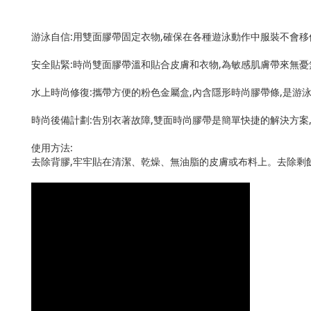
游泳自信:用雙面膠帶固定衣物,確保在各種遊泳動作中服裝不會移
安全貼緊:時尚雙面膠帶溫和貼合皮膚和衣物,為敏感肌膚帶來無
水上時尚修復:攜帶方便的粉色金屬盒,內含隱形時尚膠帶條,是游
時尚後備計劃:告別衣著故障,雙面時尚膠帶是簡單快捷的解決方案
使用方法:
去除背膠,牢牢貼在清潔、乾燥、無油脂的皮膚或布料上。去除剩