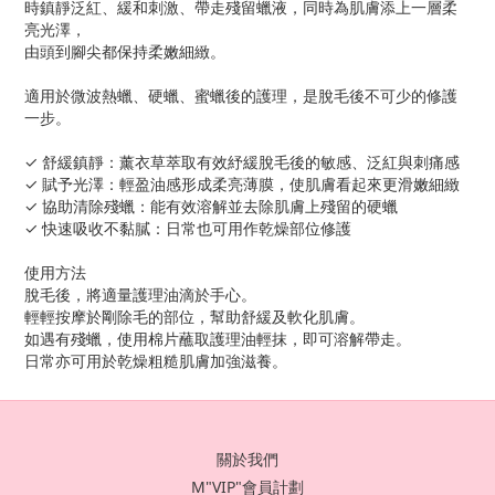
時鎮靜泛紅、緩和刺激、帶走殘留蠟液，同時為肌膚添上一層柔
亮光澤，
由頭到腳尖都保持柔嫩細緻。
適用於微波熱蠟、硬蠟、蜜蠟後的護理，是脫毛後不可少的修護
一步。
✓ 舒緩鎮靜：薰衣草萃取有效紓緩脫毛後的敏感、泛紅與刺痛感
✓ 賦予光澤：輕盈油感形成柔亮薄膜，使肌膚看起來更滑嫩細緻
✓ 協助清除殘蠟：能有效溶解並去除肌膚上殘留的硬蠟
✓ 快速吸收不黏膩：日常也可用作乾燥部位修護
使用方法
脫毛後，將適量護理油滴於手心。
輕輕按摩於剛除毛的部位，幫助舒緩及軟化肌膚。
如遇有殘蠟，使用棉片蘸取護理油輕抹，即可溶解帶走。
日常亦可用於乾燥粗糙肌膚加強滋養。
關於我們
M"VIP"會員計劃