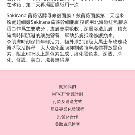
在冰箱，第二天再濕面膜紙用一次
Sakirana 薔薇活酵母修復面膜！敷薔薇面膜第二天起來
臉蛋超細嫩Sakirana薔薇幹細胞面膜選用北海道鮭魚膠原
蛋白作爲主要成分，皮膚更易吸收，深層滲透肌膚，補充
隨着時間流逝的細胞營養，幫助肌膚抵達修護巔峯。
令肌膚時刻保持年輕活力。額外添加頂級大馬士革玫瑰花
瓣萃取活酵母，大大強化面膜抑制麥拉寧纖體釋放黑色
素，阻止60%以上黑色素生成，淡化黑色素。深透、淨
化、修護、美白、滋養無得彈
關於我們
M"VIP"會員計劃
付款及運送方式
星級專業化妝課程
批發及合作
美妝資訊博客