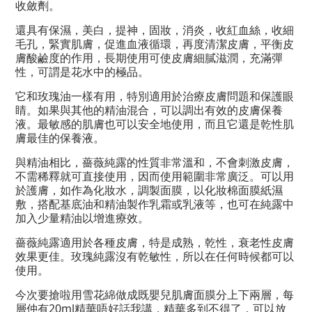
收斂劑。
還具有保濕，美白，提神，固妝，消炎，收紅血絲，收細
毛孔，緊實肌膚，促進血液循環，再度清潔皮膚，平衡皮
膚酸鹼度的作用，長期使用可使皮膚細膩滋潤，充滿彈
性，可謂是花水中的極品。
它和玫瑰油一樣有用，特別適用於治療皮膚問題和保護眼
睛。如果與其他的精油混合，可以調出有效的皮膚保養
液。最敏感的肌膚也可以安全地使用，而且它還是乾性肌
膚最佳的保養液。
與精油相比，薔薇純露的性質非常溫和，不會刺激皮膚，
不需稀釋就可直接使用，因而使用範圍非常廣泛。可以用
於護膚，如作為化妝水，調製面膜，以化妝棉面膜紙濕
敷，搭配基底油和精油製作乳霜或乳液等，也可在純露中
加入少量精油以增進療效。
薔薇純露適用於各種皮膚，特是成熟，乾性，衰老性皮膚
效果更佳。玫瑰純露沒有乾敏性，所以在任何時候都可以
使用。
今次要搶啦用雪花綿做成既嬰兒肌膚面膜分上下兩層，每
層仲有20ml精華唔好話我講，精華多到不得了，可以放