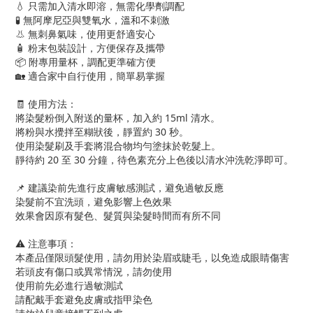
💧 只需加入清水即溶，無需化學劑調配
🧪 無阿摩尼亞與雙氧水，溫和不刺激
👃 無刺鼻氣味，使用更舒適安心
🧴 粉末包裝設計，方便保存及攜帶
📦 附專用量杯，調配更準確方便
🏡 適合家中自行使用，簡單易掌握
🧾 使用方法：
將染髮粉倒入附送的量杯，加入約 15ml 清水。
將粉與水攪拌至糊狀後，靜置約 30 秒。
使用染髮刷及手套將混合物均勻塗抹於乾髮上。
靜待約 20 至 30 分鐘，待色素充分上色後以清水沖洗乾淨即可。
📌 建議染前先進行皮膚敏感測試，避免過敏反應
染髮前不宜洗頭，避免影響上色效果
效果會因原有髮色、髮質與染髮時間而有所不同
⚠️ 注意事項：
本產品僅限頭髮使用，請勿用於染眉或睫毛，以免造成眼睛傷害
若頭皮有傷口或異常情況，請勿使用
使用前先必進行過敏測試
請配戴手套避免皮膚或指甲染色