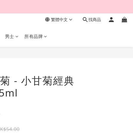
繁體中文
找商品
男士
所有品牌
菊 - 小甘菊經典
5ml
費
K$54.00