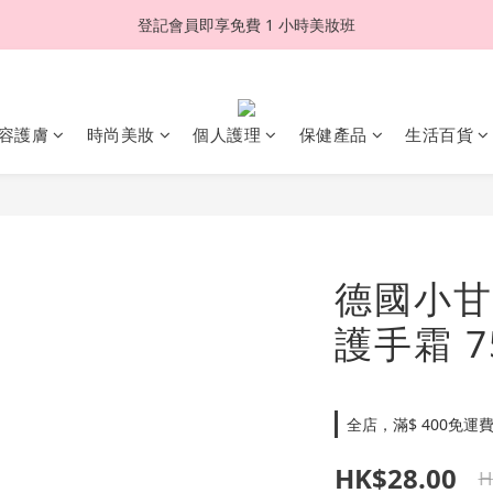
登記會員即享免費 1 小時美妝班
容護膚
時尚美妝
個人護理
保健產品
生活百貨
德國小甘
護手霜 7
全店，滿$ 400免運
HK$28.00
H