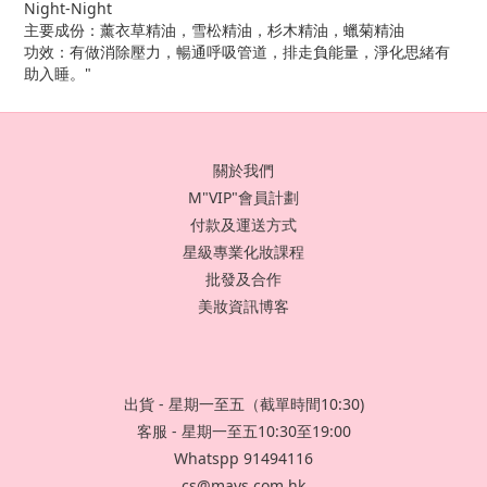
Night-Night
主要成份：薰衣草精油，雪松精油，杉木精油，蠟菊精油
功效：有做消除壓力，暢通呼吸管道，排走負能量，淨化思緒有
助入睡。"
關於我們
M"VIP"會員計劃
付款及運送方式
星級專業化妝課程
批發及合作
美妝資訊博客
出貨 - 星期一至五（截單時間10:30)
客服 - 星期一至五10:30至19:00
Whatspp 91494116
cs@mays.com.hk