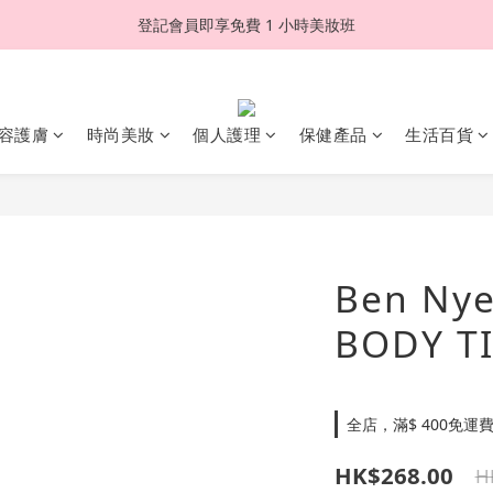
登記會員即享免費 1 小時美妝班
容護膚
時尚美妝
個人護理
保健產品
生活百貨
Ben Ny
BODY T
全店，滿$ 400免運
HK$268.00
H