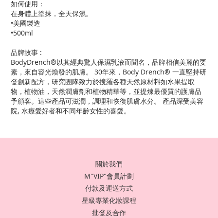
如何使用：
在身體上塗抹，全天保濕。
•美國製造
•500ml
品牌故事 :
BodyDrench®以其經典驚人保濕乳液而聞名，品牌相信美麗的要
素，來自容光煥發的肌膚。 30年來，Body Drench® 一直堅持研
發創新配方，研究團隊致力於搜羅各種天然原材料如水果提取
物，植物油，天然潤膚劑和植物精華等，並提煉最優質的護膚品
予顧客。這些產品可滋潤，調理和恢復肌膚水分。 產品深受美容
院, 水療愛好者和不同年齡女性的喜愛。
關於我們
M"VIP"會員計劃
付款及運送方式
星級專業化妝課程
批發及合作