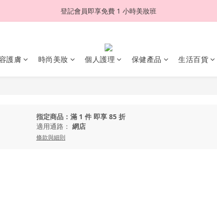
登記會員即享免費 1 小時美妝班
容護膚
時尚美妝
個人護理
保健產品
生活百貨
指定商品：滿 1 件 即享 85 折
適用通路：
網店
條款與細則