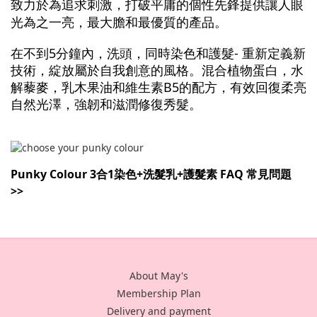
致力於為追求刺激，打破平庸的個性先鋒提供讓人眼
光為之一亮，最大膽和最優質的產品。
在不到5分鐘內，
洗頭，同時染色和護髮- 重新定義新
技術，綻放屬於自我創意的風格。混合植物蛋白，水
解藜麥，乳木果油和維生素B5
的
配方，有效回復柔亮
自然光澤，強韌和滋潤修復秀髮。
Punky Colour 3合1染色+洗髮乳+護髮素 FAQ 常見問題
>>
About May's
Membership Plan
Delivery and payment